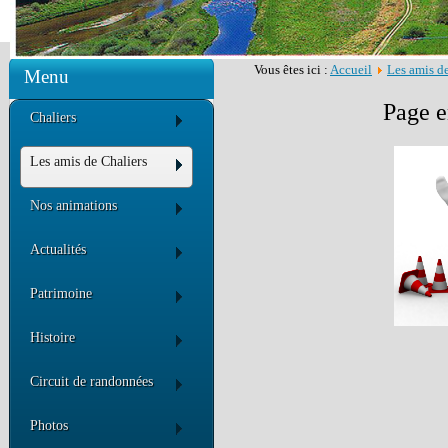
Vous êtes ici :
Accueil
Les amis d
Menu
Page e
Chaliers
Les amis de Chaliers
Nos animations
Actualités
Patrimoine
Histoire
Circuit de randonnées
Photos