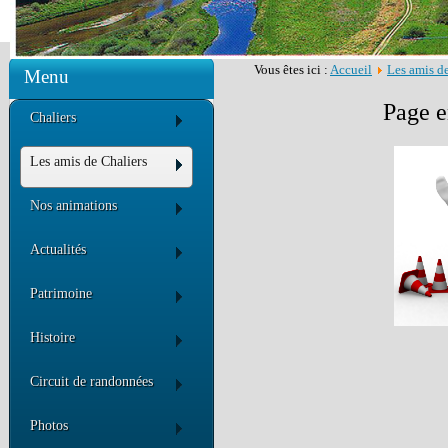
Vous êtes ici :
Accueil
Les amis d
Menu
Page e
Chaliers
Les amis de Chaliers
Nos animations
Actualités
Patrimoine
Histoire
Circuit de randonnées
Photos