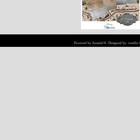
Powered by
Joomla!®
. Designed by:
reseller