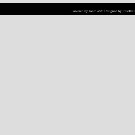
Powered by
Joomla!®
. Designed by:
reseller