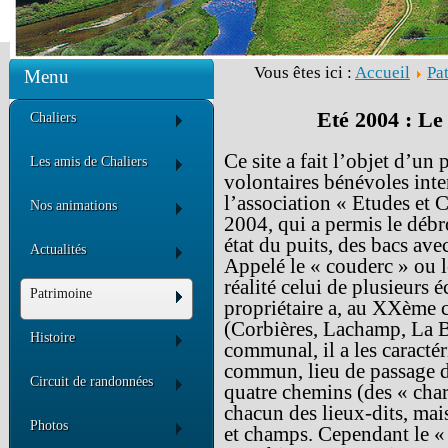
Vous êtes ici :
Accueil
Pa
Menu
Eté 2004 : Le
Chaliers
Ce site a fait l’objet d’un
Les amis de Chaliers
volontaires bénévoles inte
l’association « Etudes et 
Nos animations
2004, qui a permis le débro
état du puits, des bacs ave
Actualités
Appelé le « couderc » ou l
réalité celui de plusieurs é
Patrimoine
propriétaire a, au XXème co
(Corbières, Lachamp, La B
Histoire
communal, il a les caractér
commun, lieu de passage 
Circuit de randonnées
quatre chemins (des « char
chacun des lieux-dits, mais
Photos
et champs. Cependant le «